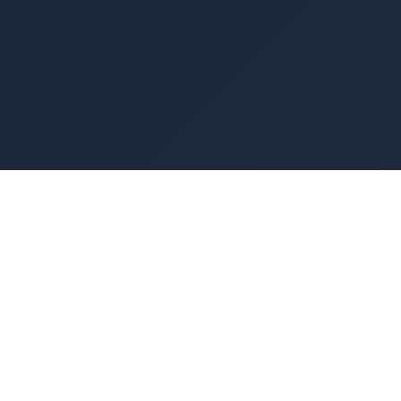
🛡️
Scanalyse
Security voor uw websites en netwerk.
Diensten
Domein Scanning
Netwerkscanner